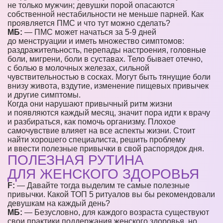
не только мужчин; девушки порой опасаются
собственной нестабильности не меньше парней. Как
проявляется ПМС и что тут можно сделать?
МБ:
— ПМС может начаться за 5-9 дней
до менструации и иметь множество симптомов:
раздражительность, перепады настроения, головные
боли, мигрени, боли в суставах. Тело бывает отечно,
с болью в молочных железах, сильной
чувствительностью в сосках. Могут быть тянущие боли
внизу живота, вздутие, изменение пищевых привычек
и другие симптомы.
Когда они нарушают привычный ритм жизни
и появляются каждый месяц, значит пора идти к врачу
и разбираться, как помочь организму. Плохое
самочувствие влияет на все аспекты жизни. Стоит
найти хорошего специалиста, решить проблему
и ввести полезные привычки в свой распорядок дня.
ПОЛЕЗНАЯ РУТИНА
ДЛЯ ЖЕНСКОГО ЗДОРОВЬЯ
F:
— Давайте тогда выделим те самые полезные
привычки. Какой ТОП 5 ритуалов вы бы рекомендовали
девушкам на каждый день?
МБ:
— Безусловно, для каждого возраста существуют
свои практики поддержания женского здоровья, но