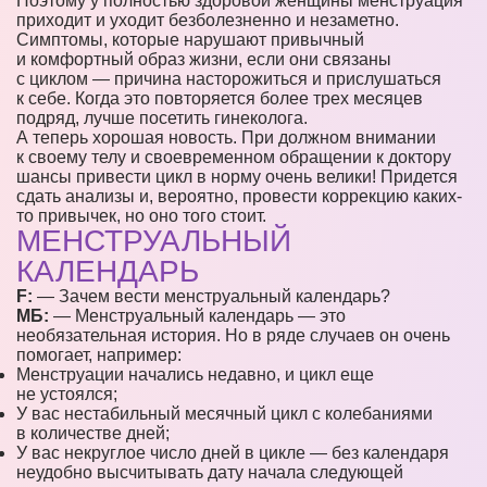
Поэтому у полностью здоровой женщины менструация
приходит и уходит безболезненно и незаметно.
Симптомы, которые нарушают привычный
и комфортный образ жизни, если они связаны
с циклом — причина насторожиться и прислушаться
к себе. Когда это повторяется более трех месяцев
подряд, лучше посетить гинеколога.
А теперь хорошая новость. При должном внимании
к своему телу и своевременном обращении к доктору
шансы привести цикл в норму очень велики! Придется
сдать анализы и, вероятно, провести коррекцию каких-
то привычек, но оно того стоит.
МЕНСТРУАЛЬНЫЙ
КАЛЕНДАРЬ
F:
— Зачем вести менструальный календарь?
МБ:
— Менструальный календарь — это
необязательная история. Но в ряде случаев он очень
помогает, например:
Менструации начались недавно, и цикл еще
не устоялся;
У вас нестабильный месячный цикл с колебаниями
в количестве дней;
У вас некруглое число дней в цикле — без календаря
неудобно высчитывать дату начала следующей