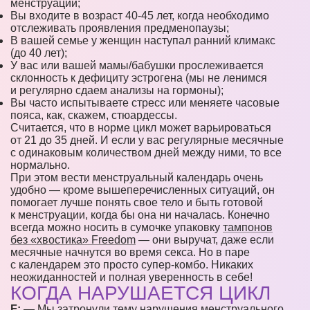
менструации;
Вы входите в возраст 40-45 лет, когда необходимо
отслеживать проявления предменопаузы;
В вашей семье у женщин наступал ранний климакс
(до 40 лет);
У вас или вашей мамы/бабушки прослеживается
склонность к дефициту эстрогена (мы не ленимся
и регулярно сдаем анализы на гормоны);
Вы часто испытываете стресс или меняете часовые
пояса, как, скажем, стюардессы.
Считается, что в норме цикл может варьироваться
от 21 до 35 дней. И если у вас регулярные месячные
с одинаковым количеством дней между ними, то все
нормально.
При этом вести менструальный календарь очень
удобно — кроме вышеперечисленных ситуаций, он
помогает лучше понять свое тело и быть готовой
к менструации, когда бы она ни началась. Конечно
всегда можно носить в сумочке упаковку
тампонов
без «хвостика» Freedom
— они выручат, даже если
месячные начнутся во время секса. Но в паре
с календарем это просто супер-комбо. Никаких
неожиданностей и полная уверенность в себе!
КОГДА НАРУШАЕТСЯ ЦИКЛ
F:
— Мы затронули тему нарушения менструального