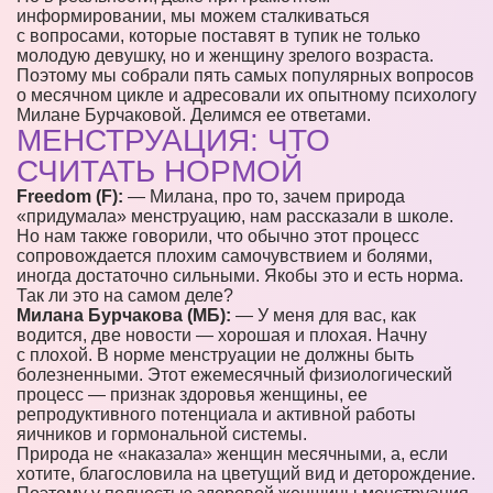
информировании, мы можем сталкиваться
с вопросами, которые поставят в тупик не только
молодую девушку, но и женщину зрелого возраста.
Поэтому мы собрали пять самых популярных вопросов
о месячном цикле и адресовали их опытному психологу
Милане Бурчаковой. Делимся ее ответами.
МЕНСТРУАЦИЯ: ЧТО
СЧИТАТЬ НОРМОЙ
Freedom (F):
— Милана, про то, зачем природа
«придумала» менструацию, нам рассказали в школе.
Но нам также говорили, что обычно этот процесс
сопровождается плохим самочувствием и болями,
иногда достаточно сильными. Якобы это и есть норма.
Так ли это на самом деле?
Милана Бурчакова (МБ):
— У меня для вас, как
водится, две новости — хорошая и плохая. Начну
с плохой. В норме менструации не должны быть
болезненными. Этот ежемесячный физиологический
процесс — признак здоровья женщины, ее
репродуктивного потенциала и активной работы
яичников и гормональной системы.
Природа не «наказала» женщин месячными, а, если
хотите, благословила на цветущий вид и деторождение.