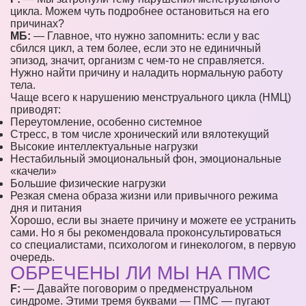
цикла. Можем чуть подробнее остановиться на его
причинах?
МБ:
— Главное, что нужно запомнить: если у вас
сбился цикл, а тем более, если это не единичный
эпизод, значит, организм с чем-то не справляется.
Нужно найти причину и наладить нормальную работу
тела.
Чаще всего к нарушению менструального цикла (НМЦ)
приводят:
Переутомление, особенно системное
Стресс, в том числе хронический или вялотекущий
Высокие интеллектуальные нагрузки
Нестабильный эмоциональный фон, эмоциональные
«качели»
Большие физические нагрузки
Резкая смена образа жизни или привычного режима
дня и питания
Хорошо, если вы знаете причину и можете ее устранить
сами. Но я бы рекомендовала проконсультироваться
со специалистами, психологом и гинекологом, в первую
очередь.
ОБРЕЧЕНЫ ЛИ МЫ НА ПМС
F:
— Давайте поговорим о предменструальном
синдроме. Этими тремя буквами — ПМС — пугают