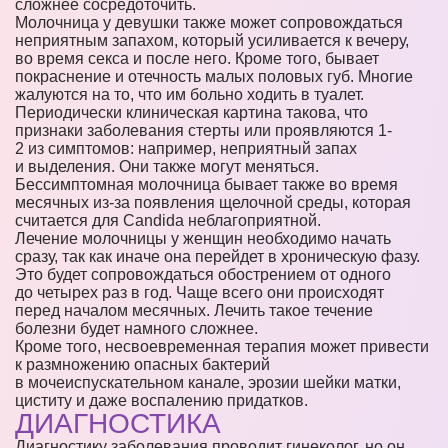
сложнее сосредоточить.
Молочница у девушки также может сопровождаться
неприятным запахом, который усиливается к вечеру,
во время секса и после него. Кроме того, бывает
покраснение и отечность малых половых губ. Многие
жалуются на то, что им больно ходить в туалет.
Периодически клиническая картина такова, что
признаки заболевания стерты или проявляются 1-
2 из симптомов: например, неприятный запах
и выделения. Они также могут меняться.
Бессимптомная молочница бывает также во время
месячных из-за появления щелочной среды, которая
считается для Candida неблагоприятной.
Лечение молочницы у женщин необходимо начать
сразу, так как иначе она перейдет в хроническую фазу.
Это будет сопровождаться обострением от одного
до четырех раз в год. Чаще всего они происходят
перед началом месячных. Лечить такое течение
болезни будет намного сложнее.
Кроме того, несвоевременная терапия может привести
к размножению опасных бактерий
в мочеиспускательном канале, эрозии шейки матки,
циститу и даже воспалению придатков.
ДИАГНОСТИКА
Диагностику заболевания проводит гинеколог, но он