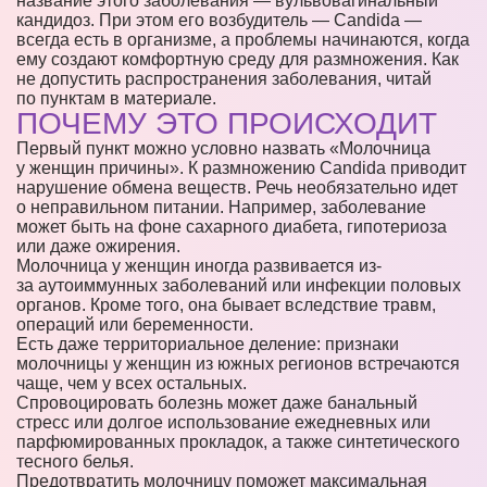
название этого заболевания — вульвовагинальный
кандидоз. При этом его возбудитель — Candida —
всегда есть в организме, а проблемы начинаются, когда
ему создают комфортную среду для размножения. Как
не допустить распространения заболевания, читай
по пунктам в материале.
ПОЧЕМУ ЭТО ПРОИСХОДИТ
Первый пункт можно условно назвать «Молочница
у женщин причины». К размножению Candida приводит
нарушение обмена веществ. Речь необязательно идет
о неправильном питании. Например, заболевание
может быть на фоне сахарного диабета, гипотериоза
или даже ожирения.
Молочница у женщин иногда развивается из-
за аутоиммунных заболеваний или инфекции половых
органов. Кроме того, она бывает вследствие травм,
операций или беременности.
Есть даже территориальное деление: признаки
молочницы у женщин из южных регионов встречаются
чаще, чем у всех остальных.
Спровоцировать болезнь может даже банальный
стресс или долгое использование ежедневных или
парфюмированных прокладок, а также синтетического
тесного белья.
Предотвратить молочницу поможет максимальная