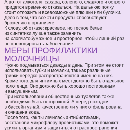
А вот от алкоголя, сахара, соленого, сладкого и острого
придется временно отказаться. На дальнюю полку
стоит отложить и всевозможные плюшки или булочки.
Дело в том, что все эти продукты способствуют
брожению в организме.
К слову, об отказе: красивое, но тесное белье
из синтетики лучше также заменить
на хлопчатобумажное и просторное, чтобы лишний раз
не провоцировать заболевание.
МЕРЫ ПРОФИЛАКТИКИ
МОЛОЧНИЦЫ
Нужно подмываться дважды в день. При этом не стоит
использовать губки и мочалки, так как различные
грибки нередко распространяются именно на них.
Кроме того, для интимных мест должно быть отдельное
полотенце. Оно должно быть хорошо постиранным
и высушенным.
При использовании общественных туалетов также
необходимо быть осторожной. А перед походом
в бассейн узнай, качественно ли у них отфильтрована
и очищена вода.
После того, как ты лечилась антибиотиками,
восстанови микрофлору пробиотиками: это поможет
усилить организм и защититься от распространения