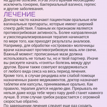
на другие болезни. Из-за этого врачам необходимо
исключить гонорею, бактериальный вагиноз, герпес
и другие заболевания.
ЛЕЧЕНИЕ
Доктора часто назначают пациенткам оральные или
вагинальные препараты, которые имеют широкий
спектр действия. Главным их признаком является
противогрибковая активность. Более направленная
и узкоспециализированная терапия начинается
по мере того, как приходят результаты анализов.
Например, для обработки «островков» молочницы
врачи назначают противогрибковую мазь или свечи.
Важный момент: прописанные мази должна
использовать не только ты, но и твой партнер. Иначе
вы рискуете начать «гонять» болезнь между друг
другом. Врачи также советуют воздерживаться
от любого вида секса на весь период лечения.
Кроме того, в случае рецидива или слабой помощи
назначенных ранее медикаментов, доктор назначает
таблетки или капсулы, принимаемые орально. Как
правило, терапия длится неделю-две. Прерывать ее
нельзя даже когда тебе через пару дней станет намного
лучше. В этом случае грибок разрастается с огромной
скоростью обратно.
По завершении лечения следует еще раз сходить