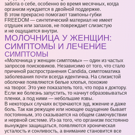
забота о себе, особенно во время месячных, когда
организм нуждается в двойной поддержке.
В этом прекрасно помогают тампоны-губки
FREEDOM — синтетический материал не имеет
отдушек или запахов, не повреждает слизистую
и не ощущается внутри.
МОЛОЧНИЦА У ЖЕНЩИН:
СИМПТОМЫ И ЛЕЧЕНИЕ
СИМПТОМЫ
«Молочница у женщин симптомы» — один из частых
запросов поисковиков. Независимо от того, что стало
причиной распространения Candida, симптоматика
заболевания почти всегда идентична. На слизистой
оболочке появляются белые хлопья, похожие
на творог. Это уже показатель того, что пора к доктору.
Если же болезнь запустить, то начнут образовываться
пленки, а под ними — небольшие язвы.
В некоторых случаях встречаются зуд, жжение и даже
боль. Так как режущее или ноющее ощущение бывает
постоянным, это сказывается на общем самочувствии
и нервной системе. Из-за того, что организм постоянно
вынужден защищаться, появляются хроническая
усталость и сонливость, а внимание становится все