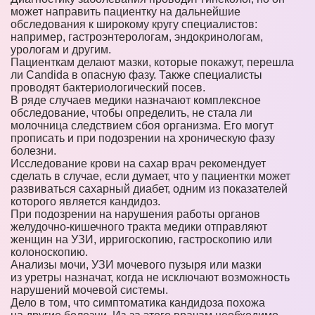
может направить пациентку на дальнейшие
обследования к широкому кругу специалистов:
например, гастроэнтерологам, эндокринологам,
урологам и другим.
Пациенткам делают мазки, которые покажут, перешла
ли Candida в опасную фазу. Также специалисты
проводят бактериологический посев.
В ряде случаев медики назначают комплексное
обследование, чтобы определить, не стала ли
молочница следствием сбоя организма. Его могут
прописать и при подозрении на хроническую фазу
болезни.
Исследование крови на сахар врач рекомендует
сделать в случае, если думает, что у пациентки может
развиваться сахарный диабет, одним из показателей
которого является кандидоз.
При подозрении на нарушения работы органов
желудочно-кишечного тракта медики отправляют
женщин на УЗИ, ирригоскопию, гастроскопию или
колоноскопию.
Анализы мочи, УЗИ мочевого пузыря или мазки
из уретры назначат, когда не исключают возможность
нарушений мочевой системы.
Дело в том, что симптоматика кандидоза похожа